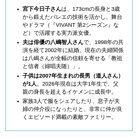
宮下今日子さん
は、173cmの長身と3歳
から鍛えたバレエの技術を活かし、舞台
やドラマ（『VIVANT 第2シーズン』な
ど）で活躍する実力派女優。
夫は俳優の八嶋智人さん
で、1998年の共
演を経て2002年に結婚。現在の夫婦関係
は八嶋さんが全幅の信頼を寄せる「教祖
と信者（婦唱夫随）」。
子供は2007年生まれの長男（道人さん）
が1人
。2026年現在は大学1年生で、父
親の身長を超えるイケメンに成長中。
家族3人で服をシェアしたり、息子が夫
婦の仲介役になったりと、非常に仲が良
くエピソード満載の素敵ファミリー。