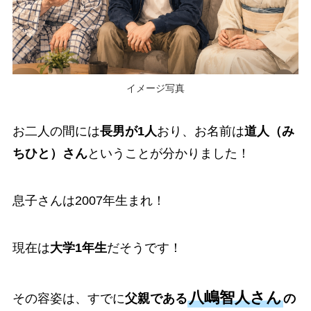
イメージ写真
お二人の間には
長男が1人
おり、お名前は
道人（み
ちひと）さん
ということが分かりました！
息子さんは2007年生まれ！
現在は
大学1年生
だそうです！
八嶋智人さん
その容姿は、すでに
父親である
の