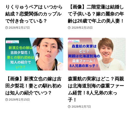
りくりゅうペアは いつから
【画像】二階堂蓮は結婚し
結成？恋愛関係のカップル
て子供いる？嫁の麗奈の年
で付き合っている？
齢は26歳で年上の美人妻！
2026年2月17日
2026年2月15日
【画像】新濱立也の嫁は吉
森重航の実家はどこ？両親
田夕梨花！妻との馴れ初め
は北海道別海の森重ファー
は知人の紹介でいつ？
ム経営！8人兄弟の末っ
子！
2026年2月15日
2026年2月7日