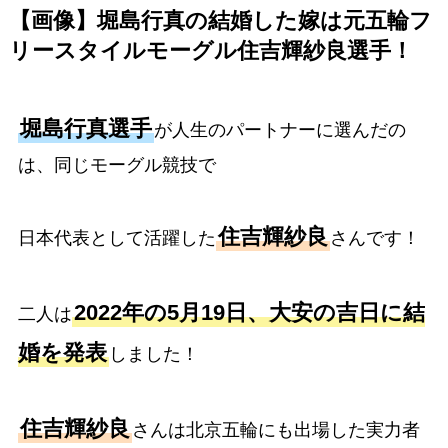
【画像】堀島行真の結婚した嫁は元五輪フ
リースタイルモーグル住吉輝紗良選手！
堀島行真選手
が人生のパートナーに選んだの
は、同じモーグル競技で
住吉輝紗良
日本代表として活躍した
さんです！
2022年の5月19日、大安の吉日に結
二人は
婚を発表
しました！
住吉輝紗良
さんは北京五輪にも出場した実力者