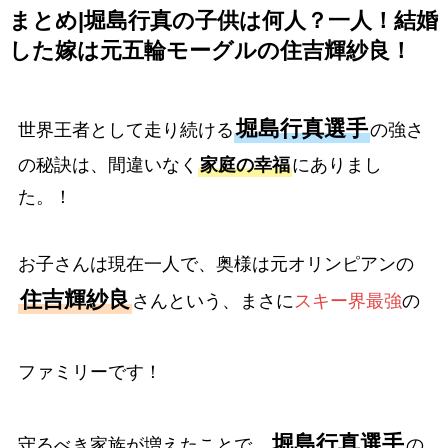
まとめ|堀島行真の子供は何人？一人！結婚
した嫁は元五輪モーグルの住吉輝紗良！
堀島行真選手
世界王者として走り続ける
の強さ
の秘訣は、間違いなく
家庭の幸福
にありまし
た。！
お子さんは現在一人で、奥様は元オリンピアンの
住吉輝紗良
さんという、まさに
スキー界最強
の
ファミリーです！
堀島行真選手
守るべき家族が増えたことで、
の