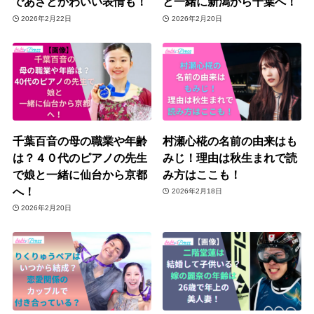
であざとかわいい表情も！
と一緒に新潟から千葉へ！
2026年2月22日
2026年2月20日
千葉百音の母の職業や年齢
村瀬心椛の名前の由来はも
は？４０代のピアノの先生
みじ！理由は秋生まれで読
で娘と一緒に仙台から京都
み方はここも！
へ！
2026年2月18日
2026年2月20日