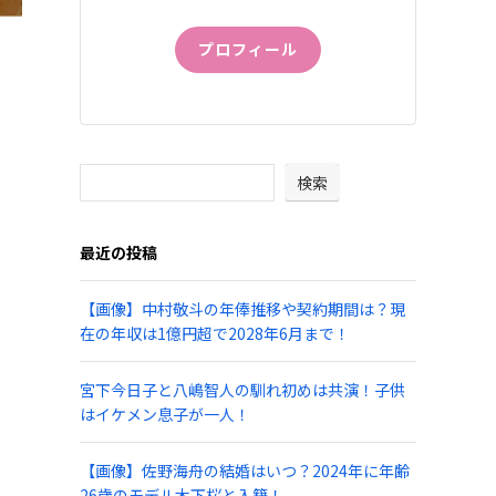
プロフィール
検索
最近の投稿
【画像】中村敬斗の年俸推移や契約期間は？現
在の年収は1億円超で2028年6月まで！
宮下今日子と八嶋智人の馴れ初めは共演！子供
はイケメン息子が一人！
【画像】佐野海舟の結婚はいつ？2024年に年齢
26歳のモデル木下桜と入籍！