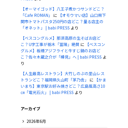
【オーマイゴッド】八王子煮かつサンドどこ？
「Cafe ROMAN」
に
【オモウマい店】山口県下
関市トマトパスタ250円の店どこ？量る店主の
「オネット」 | babi PRESS
より
【べスコングルメ】那須高原の生そばお店ど
こ？U字工事が栃木「冨陽」絶賛
に
【ベスコン
グルメ】板橋アジフライと牛すじ鍋のお店ど
こ？佐々木蔵之介が「樽見」へ | babi PRESS
よ
り
【人生最高レストラン】大竹しのぶの里山レス
トランどこ？福岡県久山町「茅乃舎」
に
【かま
いまち】東京駅お好み焼きどこ？広島風高さ10
㎝「電光石火」 | babi PRESS
より
アーカイブ
2026年6月