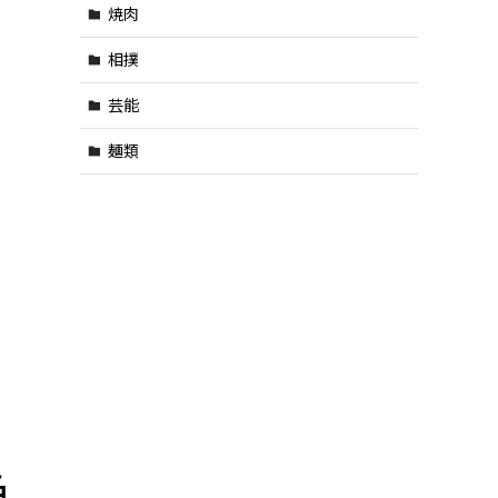
焼肉
相撲
芸能
麺類
名