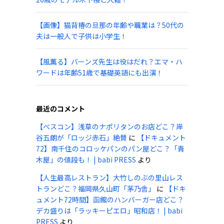
【画像】猫背椿の旦那の年齢や職業は？50代の
夫は一般人で子供は小学生！
【風薫る】バーンズ先生は役はだれ？エマ・ハ
ワードは年齢51歳で基礎英語にも出演！
最近のコメント
【べスコン】浅草のナポリタンのお店どこ？岸
谷五朗が「ロッジ赤石」絶賛
に
【ドキュメント
72】南千住のコロッケパンのパン屋どこ？「青
木屋」の値段も！ | babi PRESS
より
【人生最高レストラン】大竹しのぶの里山レス
トランどこ？福岡県久山町「茅乃舎」
に
【ドキ
ュメント72時間】函館のハンバーガー店どこ？
デカ盛りは「ラッキーピエロ」昭和店！ | babi
PRESS
より